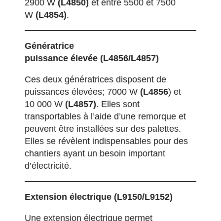
2900 W
(L4850)
et entre 5500 et 7500
W
(L4854)
.
Géné
ratrice
puissance
élevée
(L4856/L4857)
Ces deux génératrices disposent de
puissances élevées; 7000 W
(L4856
) et
10 000 W
(L4857)
. Elles sont
transportables à l’aide d’une remorque et
peuvent être installées sur des palettes.
Elles se révèlent indispensables pour des
chantiers ayant un besoin important
d’électricité.
Extension é
lectrique
(L9150/L9152)
Une extension électrique permet