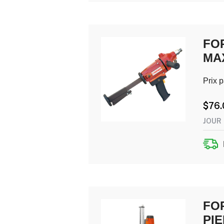
FO
MA
Prix p
$
76.
JOUR
FO
PIE