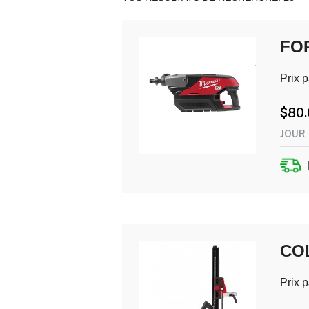
FO
Prix p
$
80
JOUR
CO
Prix p