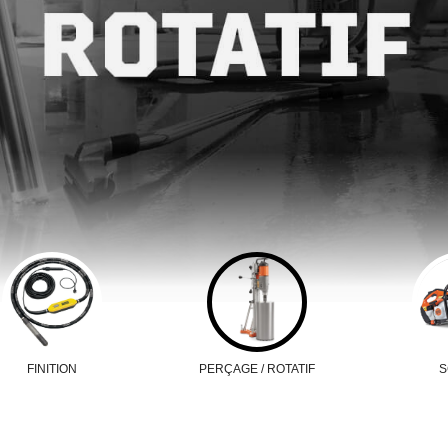
FINITION
PERÇAGE / ROTATIF
S