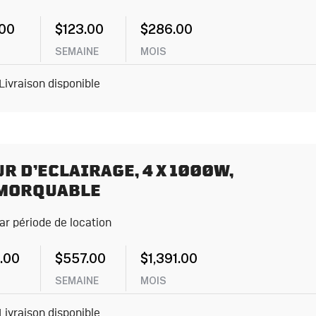
.00
$
123.00
$
286.00
SEMAINE
MOIS
Livraison disponible
R D’ECLAIRAGE, 4 X 1000W,
MORQUABLE
par période de location
.00
$
557.00
$
1,391.00
SEMAINE
MOIS
Livraison disponible