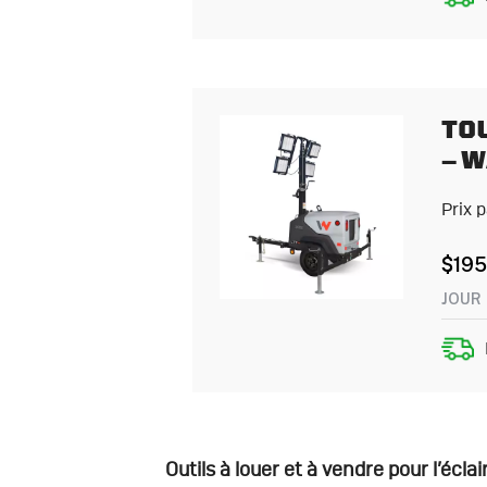
TOU
– 
Prix 
$
195
JOUR
Outils à louer et à vendre pour l’écla