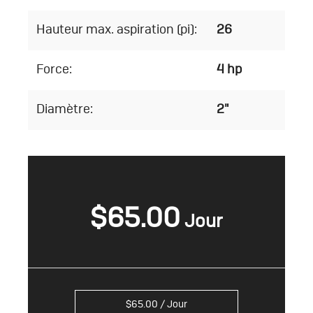
Hauteur max. aspiration (pi):
26
Force:
4 hp
Diamètre:
2"
$
65.00
$
65.00
/ Jour