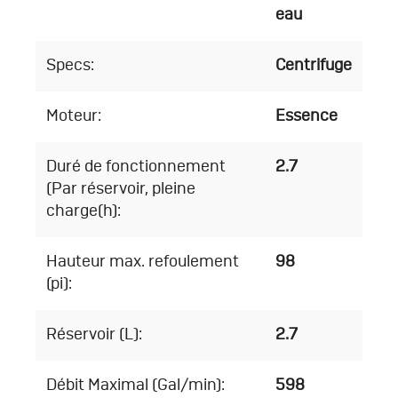
eau
Specs:
Centrifuge
Moteur:
Essence
Duré de fonctionnement
2.7
(Par réservoir, pleine
charge(h):
Hauteur max. refoulement
98
(pi):
Réservoir (L):
2.7
Débit Maximal (Gal/min):
598