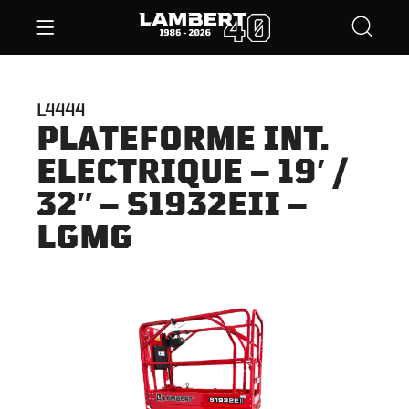
L4444
PLATEFORME INT.
ELECTRIQUE – 19′ /
32″ – S1932EII –
LGMG