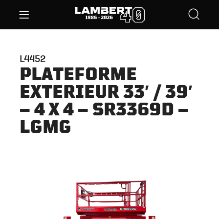
L4452
PLATEFORME
EXTERIEUR 33′ / 39′
– 4 X 4 – SR3369D –
LGMG