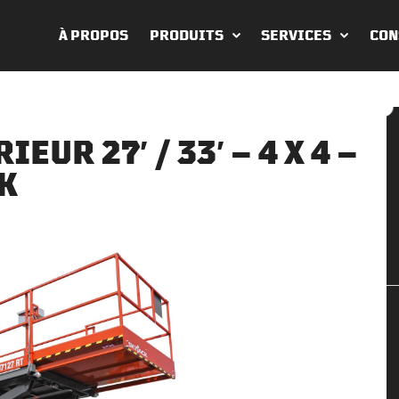
À PROPOS
PRODUITS
SERVICES
CON
UR 27′ / 33′ – 4 X 4 –
K