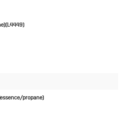
ne)(L4449)
 (essence/propane)