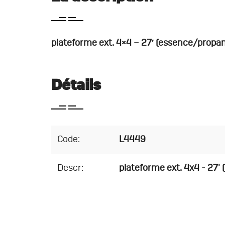
plateforme ext. 4×4 – 27′ (essence/propa
Détails
Code:
L4449
Descr:
plateforme ext. 4x4 - 27'