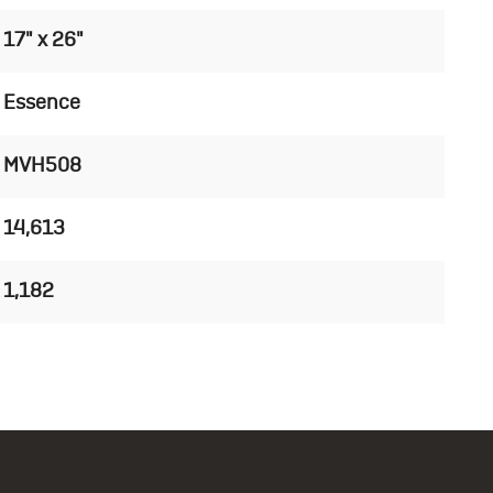
17" x 26"
Essence
MVH508
14,613
1,182