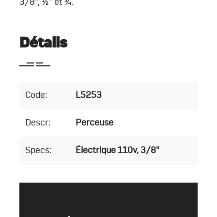
3/8’’, ½’’ et ¾.
Détails
Code:
L5253
Descr:
Perceuse
Specs:
Électrique 110v, 3/8"