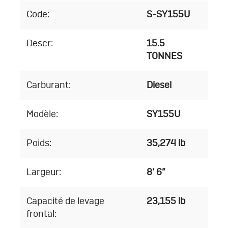
Code:
S-SY155U
Descr:
15.5
TONNES
Carburant:
Diesel
Modèle:
SY155U
Poids:
35,274 lb
Largeur:
8’ 6”
Capacité de levage
23,155 lb
frontal: