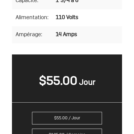
Capacité:
1"3/4 à 6"
Alimentation:
110 Volts
Ampérage:
14 Amps
$
55.00
$
55.00
/ Jour