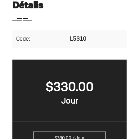
Détails
Code:
L5310
$
330.00
$
330.00
/ Jour