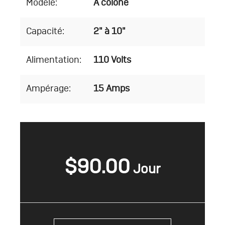
Modèle:
À colone
Capacité:
2" à 10"
Alimentation:
110 Volts
Ampérage:
15 Amps
$
90.00