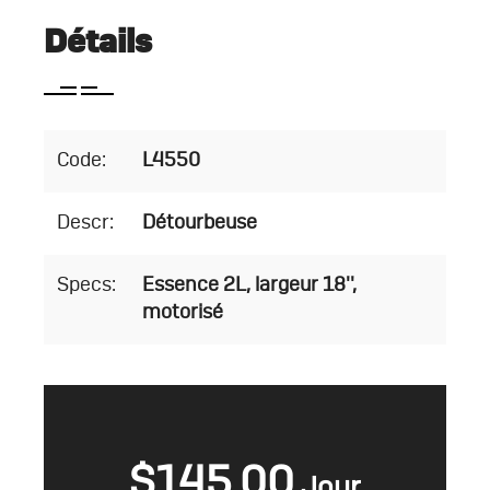
Détails
Code:
L4550
Descr:
Détourbeuse
Specs:
Essence 2L, largeur 18'',
motorisé
$
145.00