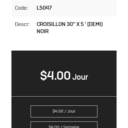
Code:
L5047
Descr:
CROISILLON 30'' X 5 ' (DEMI)
NOIR
$
4.00
$
4.00
/ Jour
$
4.00
/ Semaine