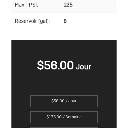
Max - PSI:
125
Réservoir (gal):
8
$
56.00
$
56.00
/ Jour
$
175.00
/ Semaine