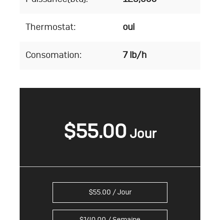
Thermostat:
oui
Consomation:
7 lb/h
$
55.00
$
55.00
/ Jour
$
140.00
/ Semaine