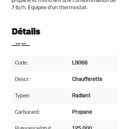
propane et montrant une consommation de
7 lb/h. Équipée d’un thermostat.
Détails
Code:
L9066
Descr:
Chaufferette
Typee:
Radiant
Carburant:
Propane
Puissance(btu):
125,000