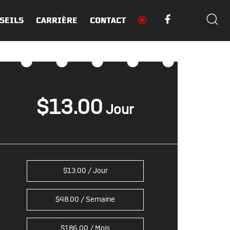
SEILS
CARRIÈRE
CONTACT
$
13.00
$
13.00
/ Jour
$
48.00
/ Semaine
$
186.00
/ Mois