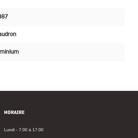
887
audron
uminium
HORAIRE
Lundi - 7:00 à 17:00