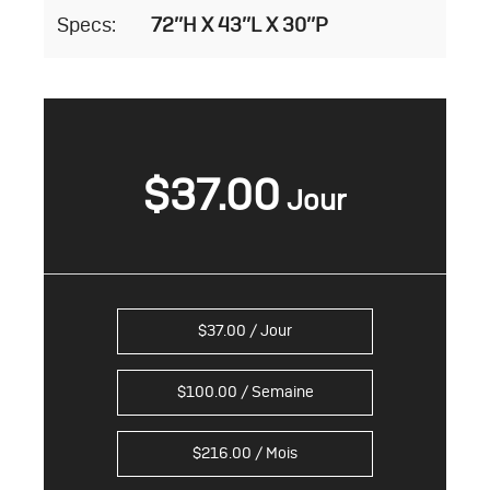
Specs:
72’’H X 43’’L X 30’’P
$
37.00
$
37.00
/ Jour
$
100.00
/ Semaine
$
216.00
/ Mois